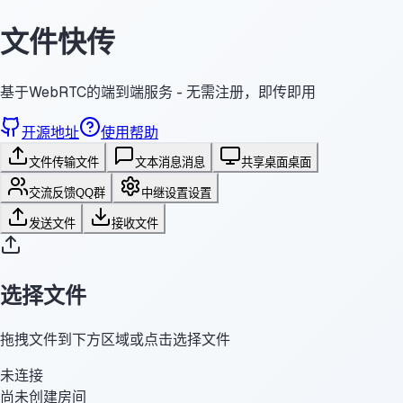
文件快传
基于WebRTC的端到端服务 - 无需注册，即传即用
开源地址
使用帮助
文件传输
文件
文本消息
消息
共享桌面
桌面
交流反馈
QQ群
中继设置
设置
发送文件
接收文件
选择文件
拖拽文件到下方区域或点击选择文件
未连接
尚未创建房间