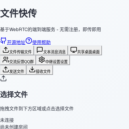
文件快传
基于WebRTC的端到端服务 - 无需注册，即传即用
开源地址
使用帮助
文件传输
文件
文本消息
消息
共享桌面
桌面
交流反馈
QQ群
中继设置
设置
发送文件
接收文件
选择文件
拖拽文件到下方区域或点击选择文件
未连接
尚未创建房间