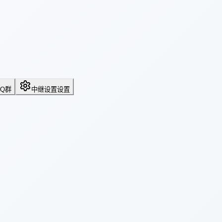
QQ群
中继设置
设置