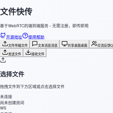
文件快传
基于WebRTC的端到端服务 - 无需注册，即传即用
开源地址
使用帮助
文件传输
文件
文本消息
消息
共享桌面
桌面
交流反馈
发送文件
接收文件
选择文件
拖拽文件到下方区域或点击选择文件
未连接
尚未创建房间
WS