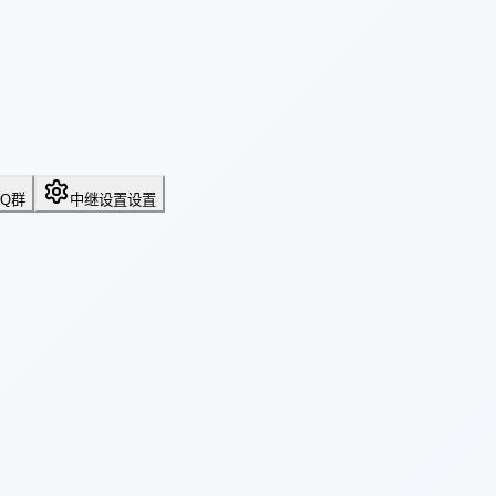
QQ群
中继设置
设置