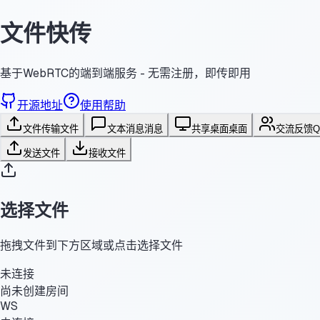
文件快传
基于WebRTC的端到端服务 - 无需注册，即传即用
开源地址
使用帮助
文件传输
文件
文本消息
消息
共享桌面
桌面
交流反馈
发送文件
接收文件
选择文件
拖拽文件到下方区域或点击选择文件
未连接
尚未创建房间
WS