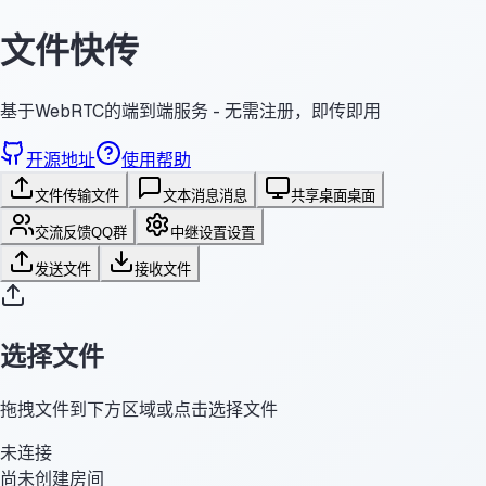
文件快传
基于WebRTC的端到端服务 - 无需注册，即传即用
开源地址
使用帮助
文件传输
文件
文本消息
消息
共享桌面
桌面
交流反馈
QQ群
中继设置
设置
发送文件
接收文件
选择文件
拖拽文件到下方区域或点击选择文件
未连接
尚未创建房间