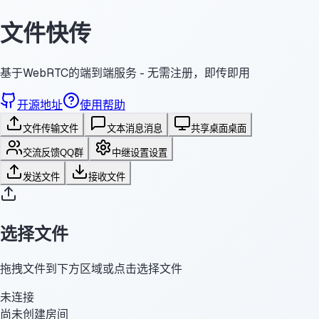
文件快传
基于WebRTC的端到端服务 - 无需注册，即传即用
开源地址
使用帮助
文件传输
文件
文本消息
消息
共享桌面
桌面
交流反馈
QQ群
中继设置
设置
发送文件
接收文件
选择文件
拖拽文件到下方区域或点击选择文件
未连接
尚未创建房间