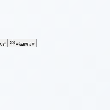
QQ群
中继设置
设置