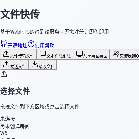
文件快传
基于WebRTC的端到端服务 - 无需注册，即传即用
开源地址
使用帮助
文件传输
文件
文本消息
消息
共享桌面
桌面
交流反馈
发送文件
接收文件
选择文件
拖拽文件到下方区域或点击选择文件
未连接
尚未创建房间
WS