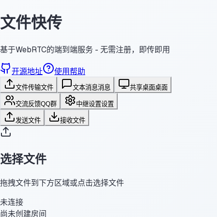
文件快传
基于WebRTC的端到端服务 - 无需注册，即传即用
开源地址
使用帮助
文件传输
文件
文本消息
消息
共享桌面
桌面
交流反馈
QQ群
中继设置
设置
发送文件
接收文件
选择文件
拖拽文件到下方区域或点击选择文件
未连接
尚未创建房间