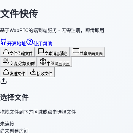
文件快传
基于WebRTC的端到端服务 - 无需注册，即传即用
开源地址
使用帮助
文件传输
文件
文本消息
消息
共享桌面
桌面
交流反馈
QQ群
中继设置
设置
发送文件
接收文件
选择文件
拖拽文件到下方区域或点击选择文件
未连接
尚未创建房间