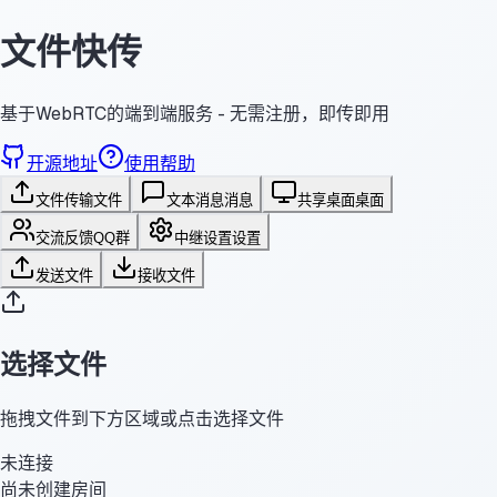
文件快传
基于WebRTC的端到端服务 - 无需注册，即传即用
开源地址
使用帮助
文件传输
文件
文本消息
消息
共享桌面
桌面
交流反馈
QQ群
中继设置
设置
发送文件
接收文件
选择文件
拖拽文件到下方区域或点击选择文件
未连接
尚未创建房间