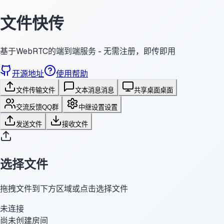
文件快传
基于WebRTC的端到端服务 - 无需注册，即传即用
开源地址
使用帮助
文件传输
文件
文本消息
消息
共享桌面
桌面
交流反馈
QQ群
中继设置
设置
发送文件
接收文件
选择文件
拖拽文件到下方区域或点击选择文件
未连接
尚未创建房间