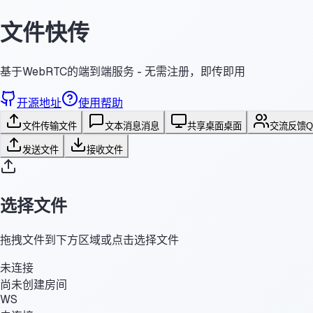
文件快传
基于WebRTC的端到端服务 - 无需注册，即传即用
开源地址
使用帮助
文件传输
文件
文本消息
消息
共享桌面
桌面
交流反馈
发送文件
接收文件
选择文件
拖拽文件到下方区域或点击选择文件
未连接
尚未创建房间
WS