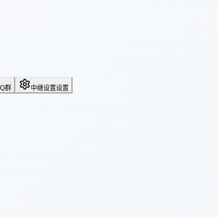
QQ群
中继设置
设置