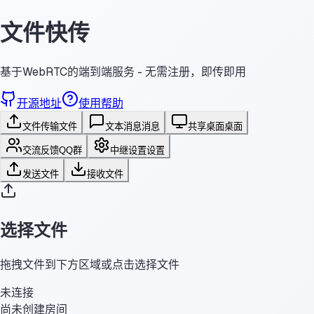
文件快传
基于WebRTC的端到端服务 - 无需注册，即传即用
开源地址
使用帮助
文件传输
文件
文本消息
消息
共享桌面
桌面
交流反馈
QQ群
中继设置
设置
发送文件
接收文件
选择文件
拖拽文件到下方区域或点击选择文件
未连接
尚未创建房间