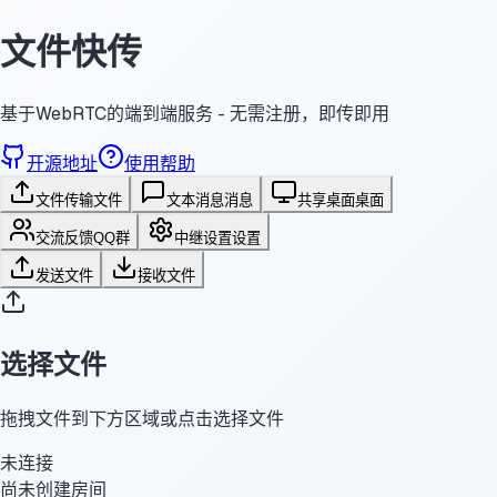
文件快传
基于WebRTC的端到端服务 - 无需注册，即传即用
开源地址
使用帮助
文件传输
文件
文本消息
消息
共享桌面
桌面
交流反馈
QQ群
中继设置
设置
发送文件
接收文件
选择文件
拖拽文件到下方区域或点击选择文件
未连接
尚未创建房间