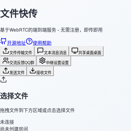
文件快传
基于WebRTC的端到端服务 - 无需注册，即传即用
开源地址
使用帮助
文件传输
文件
文本消息
消息
共享桌面
桌面
交流反馈
QQ群
中继设置
设置
发送文件
接收文件
选择文件
拖拽文件到下方区域或点击选择文件
未连接
尚未创建房间