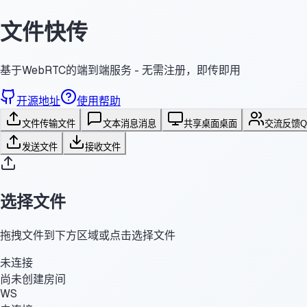
文件快传
基于WebRTC的端到端服务 - 无需注册，即传即用
开源地址
使用帮助
文件传输
文件
文本消息
消息
共享桌面
桌面
交流反馈
发送文件
接收文件
选择文件
拖拽文件到下方区域或点击选择文件
未连接
尚未创建房间
WS