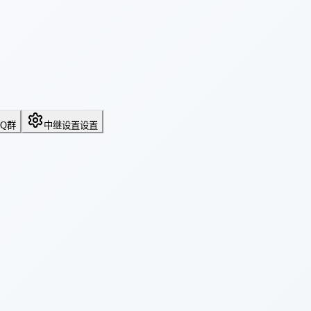
QQ群
中继设置
设置