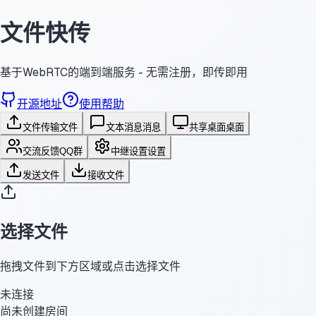
文件快传
基于WebRTC的端到端服务 - 无需注册，即传即用
开源地址
使用帮助
文件传输
文件
文本消息
消息
共享桌面
桌面
交流反馈
QQ群
中继设置
设置
发送文件
接收文件
选择文件
拖拽文件到下方区域或点击选择文件
未连接
尚未创建房间