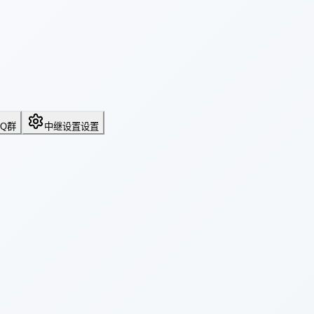
QQ群
中继设置
设置