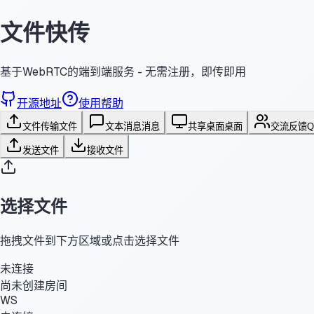
文件快传
基于WebRTC的端到端服务 - 无需注册，即传即用
开源地址
使用帮助
文件传输
文件
文本消息
消息
共享桌面
桌面
交流反馈
发送文件
接收文件
选择文件
拖拽文件到下方区域或点击选择文件
未连接
尚未创建房间
WS