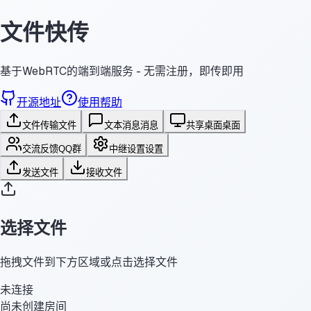
文件快传
基于WebRTC的端到端服务 - 无需注册，即传即用
开源地址
使用帮助
文件传输
文件
文本消息
消息
共享桌面
桌面
交流反馈
QQ群
中继设置
设置
发送文件
接收文件
选择文件
拖拽文件到下方区域或点击选择文件
未连接
尚未创建房间