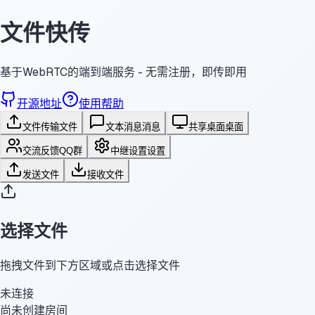
文件快传
基于WebRTC的端到端服务 - 无需注册，即传即用
开源地址
使用帮助
文件传输
文件
文本消息
消息
共享桌面
桌面
交流反馈
QQ群
中继设置
设置
发送文件
接收文件
选择文件
拖拽文件到下方区域或点击选择文件
未连接
尚未创建房间