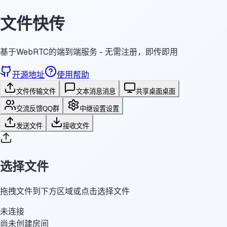
文件快传
基于WebRTC的端到端服务 - 无需注册，即传即用
开源地址
使用帮助
文件传输
文件
文本消息
消息
共享桌面
桌面
交流反馈
QQ群
中继设置
设置
发送文件
接收文件
选择文件
拖拽文件到下方区域或点击选择文件
未连接
尚未创建房间