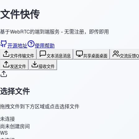
文件快传
基于WebRTC的端到端服务 - 无需注册，即传即用
开源地址
使用帮助
文件传输
文件
文本消息
消息
共享桌面
桌面
交流反馈
发送文件
接收文件
选择文件
拖拽文件到下方区域或点击选择文件
未连接
尚未创建房间
WS