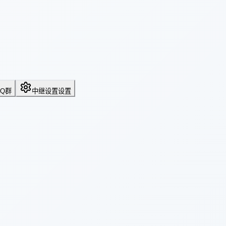
QQ群
中继设置
设置