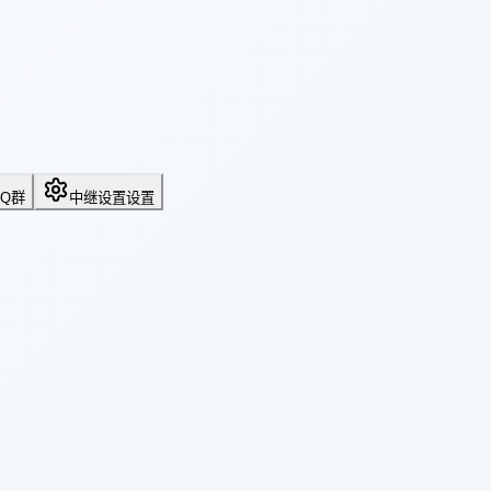
QQ群
中继设置
设置