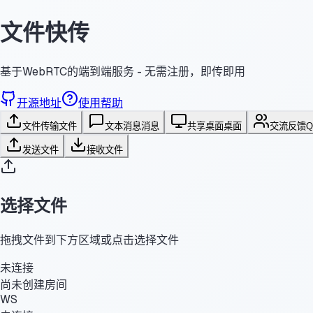
文件快传
基于WebRTC的端到端服务 - 无需注册，即传即用
开源地址
使用帮助
文件传输
文件
文本消息
消息
共享桌面
桌面
交流反馈
发送文件
接收文件
选择文件
拖拽文件到下方区域或点击选择文件
未连接
尚未创建房间
WS