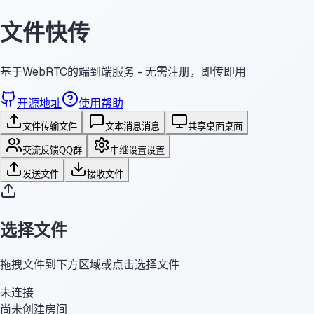
文件快传
基于WebRTC的端到端服务 - 无需注册，即传即用
开源地址
使用帮助
文件传输
文件
文本消息
消息
共享桌面
桌面
交流反馈
QQ群
中继设置
设置
发送文件
接收文件
选择文件
拖拽文件到下方区域或点击选择文件
未连接
尚未创建房间