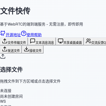
文件快传
基于WebRTC的端到端服务 - 无需注册，即传即用
开源地址
使用帮助
文件传输
文件
文本消息
消息
共享桌面
桌面
交流反馈
发送文件
接收文件
选择文件
拖拽文件到下方区域或点击选择文件
未连接
尚未创建房间
WS