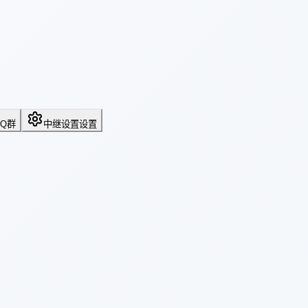
QQ群
中继设置
设置