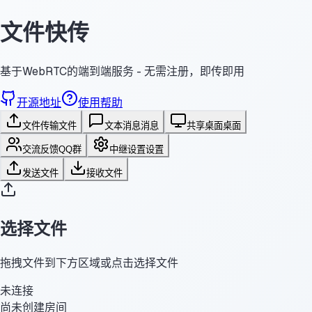
文件快传
基于WebRTC的端到端服务 - 无需注册，即传即用
开源地址
使用帮助
文件传输
文件
文本消息
消息
共享桌面
桌面
交流反馈
QQ群
中继设置
设置
发送文件
接收文件
选择文件
拖拽文件到下方区域或点击选择文件
未连接
尚未创建房间