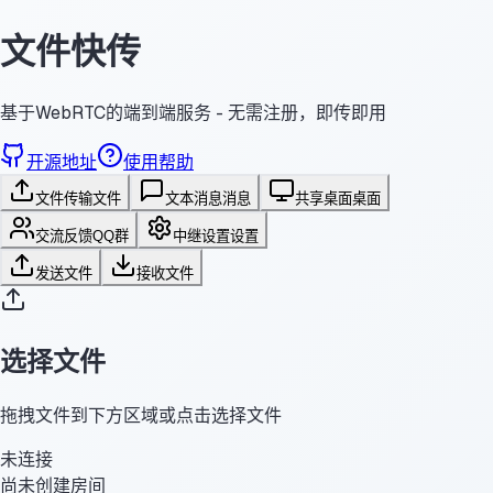
文件快传
基于WebRTC的端到端服务 - 无需注册，即传即用
开源地址
使用帮助
文件传输
文件
文本消息
消息
共享桌面
桌面
交流反馈
QQ群
中继设置
设置
发送文件
接收文件
选择文件
拖拽文件到下方区域或点击选择文件
未连接
尚未创建房间