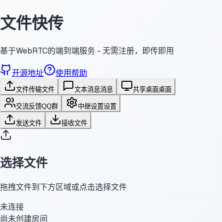
文件快传
基于WebRTC的端到端服务 - 无需注册，即传即用
开源地址
使用帮助
文件传输
文件
文本消息
消息
共享桌面
桌面
交流反馈
QQ群
中继设置
设置
发送文件
接收文件
选择文件
拖拽文件到下方区域或点击选择文件
未连接
尚未创建房间