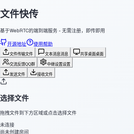
文件快传
基于WebRTC的端到端服务 - 无需注册，即传即用
开源地址
使用帮助
文件传输
文件
文本消息
消息
共享桌面
桌面
交流反馈
QQ群
中继设置
设置
发送文件
接收文件
选择文件
拖拽文件到下方区域或点击选择文件
未连接
尚未创建房间