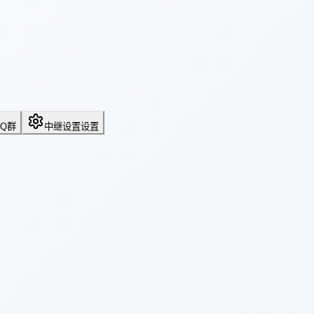
QQ群
中继设置
设置