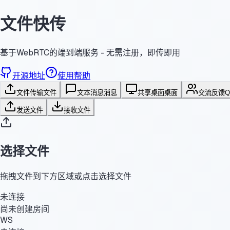
文件快传
基于WebRTC的端到端服务 - 无需注册，即传即用
开源地址
使用帮助
文件传输
文件
文本消息
消息
共享桌面
桌面
交流反馈
发送文件
接收文件
选择文件
拖拽文件到下方区域或点击选择文件
未连接
尚未创建房间
WS