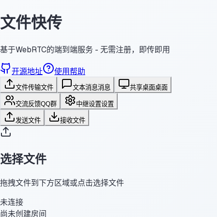
文件快传
基于WebRTC的端到端服务 - 无需注册，即传即用
开源地址
使用帮助
文件传输
文件
文本消息
消息
共享桌面
桌面
交流反馈
QQ群
中继设置
设置
发送文件
接收文件
选择文件
拖拽文件到下方区域或点击选择文件
未连接
尚未创建房间