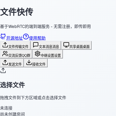
文件快传
基于WebRTC的端到端服务 - 无需注册，即传即用
开源地址
使用帮助
文件传输
文件
文本消息
消息
共享桌面
桌面
交流反馈
QQ群
中继设置
设置
发送文件
接收文件
选择文件
拖拽文件到下方区域或点击选择文件
未连接
尚未创建房间