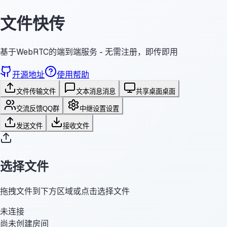
文件快传
基于WebRTC的端到端服务 - 无需注册，即传即用
开源地址
使用帮助
文件传输
文件
文本消息
消息
共享桌面
桌面
交流反馈
QQ群
中继设置
设置
发送文件
接收文件
选择文件
拖拽文件到下方区域或点击选择文件
未连接
尚未创建房间