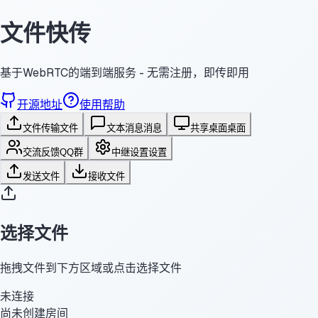
文件快传
基于WebRTC的端到端服务 - 无需注册，即传即用
开源地址
使用帮助
文件传输
文件
文本消息
消息
共享桌面
桌面
交流反馈
QQ群
中继设置
设置
发送文件
接收文件
选择文件
拖拽文件到下方区域或点击选择文件
未连接
尚未创建房间