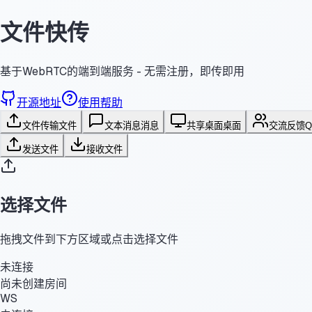
文件快传
基于WebRTC的端到端服务 - 无需注册，即传即用
开源地址
使用帮助
文件传输
文件
文本消息
消息
共享桌面
桌面
交流反馈
发送文件
接收文件
选择文件
拖拽文件到下方区域或点击选择文件
未连接
尚未创建房间
WS