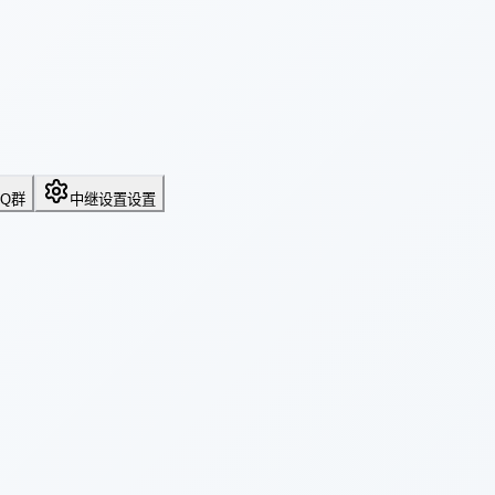
QQ群
中继设置
设置