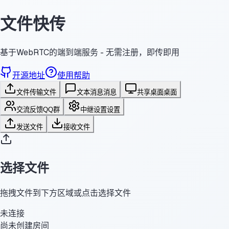
文件快传
基于WebRTC的端到端服务 - 无需注册，即传即用
开源地址
使用帮助
文件传输
文件
文本消息
消息
共享桌面
桌面
交流反馈
QQ群
中继设置
设置
发送文件
接收文件
选择文件
拖拽文件到下方区域或点击选择文件
未连接
尚未创建房间