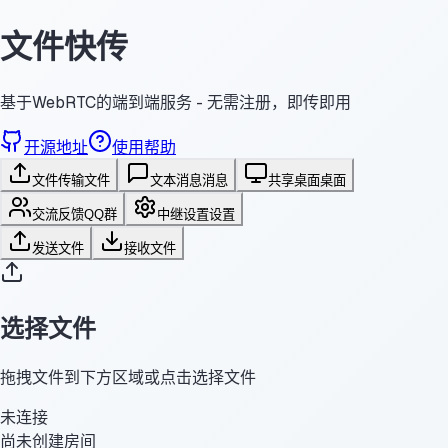
文件快传
基于WebRTC的端到端服务 - 无需注册，即传即用
开源地址
使用帮助
文件传输
文件
文本消息
消息
共享桌面
桌面
交流反馈
QQ群
中继设置
设置
发送文件
接收文件
选择文件
拖拽文件到下方区域或点击选择文件
未连接
尚未创建房间