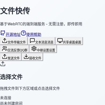
文件快传
基于WebRTC的端到端服务 - 无需注册，即传即用
开源地址
使用帮助
文件传输
文件
文本消息
消息
共享桌面
桌面
交流反馈
QQ群
中继设置
设置
发送文件
接收文件
选择文件
拖拽文件到下方区域或点击选择文件
未连接
尚未创建房间