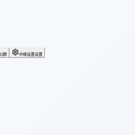
QQ群
中继设置
设置