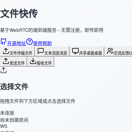
文件快传
基于WebRTC的端到端服务 - 无需注册，即传即用
开源地址
使用帮助
文件传输
文件
文本消息
消息
共享桌面
桌面
交流反馈
发送文件
接收文件
选择文件
拖拽文件到下方区域或点击选择文件
未连接
尚未创建房间
WS