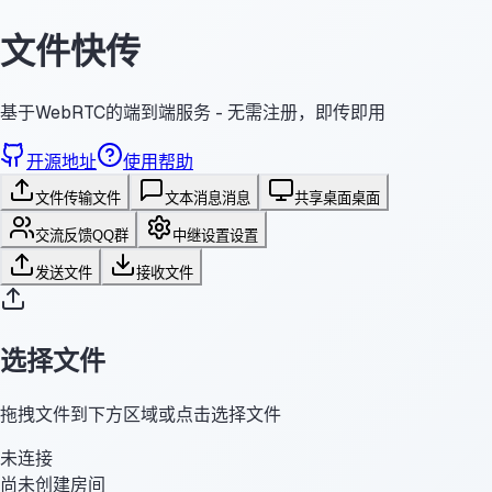
文件快传
基于WebRTC的端到端服务 - 无需注册，即传即用
开源地址
使用帮助
文件传输
文件
文本消息
消息
共享桌面
桌面
交流反馈
QQ群
中继设置
设置
发送文件
接收文件
选择文件
拖拽文件到下方区域或点击选择文件
未连接
尚未创建房间