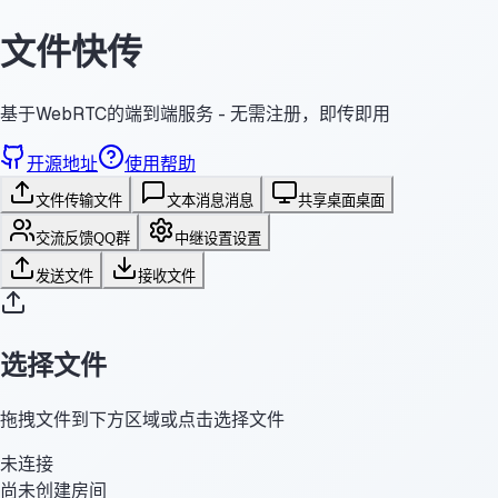
文件快传
基于WebRTC的端到端服务 - 无需注册，即传即用
开源地址
使用帮助
文件传输
文件
文本消息
消息
共享桌面
桌面
交流反馈
QQ群
中继设置
设置
发送文件
接收文件
选择文件
拖拽文件到下方区域或点击选择文件
未连接
尚未创建房间