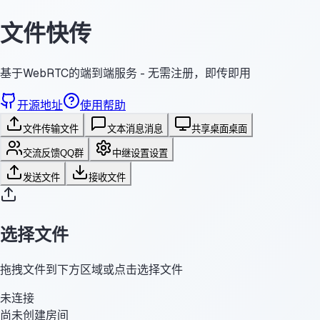
文件快传
基于WebRTC的端到端服务 - 无需注册，即传即用
开源地址
使用帮助
文件传输
文件
文本消息
消息
共享桌面
桌面
交流反馈
QQ群
中继设置
设置
发送文件
接收文件
选择文件
拖拽文件到下方区域或点击选择文件
未连接
尚未创建房间