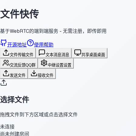
文件快传
基于WebRTC的端到端服务 - 无需注册，即传即用
开源地址
使用帮助
文件传输
文件
文本消息
消息
共享桌面
桌面
交流反馈
QQ群
中继设置
设置
发送文件
接收文件
选择文件
拖拽文件到下方区域或点击选择文件
未连接
尚未创建房间