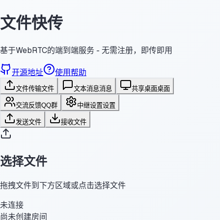
文件快传
基于WebRTC的端到端服务 - 无需注册，即传即用
开源地址
使用帮助
文件传输
文件
文本消息
消息
共享桌面
桌面
交流反馈
QQ群
中继设置
设置
发送文件
接收文件
选择文件
拖拽文件到下方区域或点击选择文件
未连接
尚未创建房间