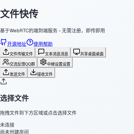
文件快传
基于WebRTC的端到端服务 - 无需注册，即传即用
开源地址
使用帮助
文件传输
文件
文本消息
消息
共享桌面
桌面
交流反馈
QQ群
中继设置
设置
发送文件
接收文件
选择文件
拖拽文件到下方区域或点击选择文件
未连接
尚未创建房间