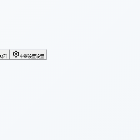
QQ群
中继设置
设置