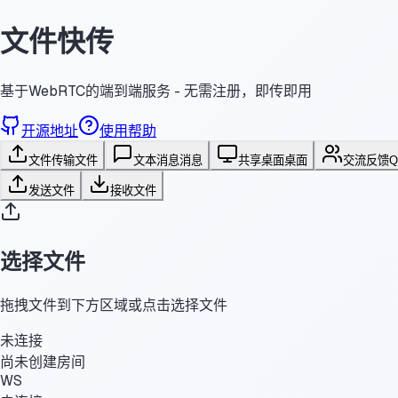
文件快传
基于WebRTC的端到端服务 - 无需注册，即传即用
开源地址
使用帮助
文件传输
文件
文本消息
消息
共享桌面
桌面
交流反馈
发送文件
接收文件
选择文件
拖拽文件到下方区域或点击选择文件
未连接
尚未创建房间
WS