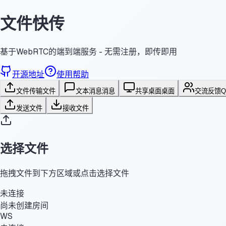
文件快传
基于WebRTC的端到端服务 - 无需注册，即传即用
开源地址
使用帮助
文件传输
文件
文本消息
消息
共享桌面
桌面
交流反馈
发送文件
接收文件
选择文件
拖拽文件到下方区域或点击选择文件
未连接
尚未创建房间
WS