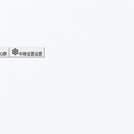
QQ群
中继设置
设置