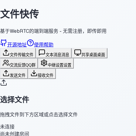
文件快传
基于WebRTC的端到端服务 - 无需注册，即传即用
开源地址
使用帮助
文件传输
文件
文本消息
消息
共享桌面
桌面
交流反馈
QQ群
中继设置
设置
发送文件
接收文件
选择文件
拖拽文件到下方区域或点击选择文件
未连接
尚未创建房间