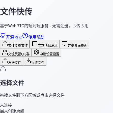
文件快传
基于WebRTC的端到端服务 - 无需注册，即传即用
开源地址
使用帮助
文件传输
文件
文本消息
消息
共享桌面
桌面
交流反馈
QQ群
中继设置
设置
发送文件
接收文件
选择文件
拖拽文件到下方区域或点击选择文件
未连接
尚未创建房间