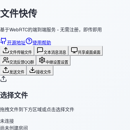
文件快传
基于WebRTC的端到端服务 - 无需注册，即传即用
开源地址
使用帮助
文件传输
文件
文本消息
消息
共享桌面
桌面
交流反馈
QQ群
中继设置
设置
发送文件
接收文件
选择文件
拖拽文件到下方区域或点击选择文件
未连接
尚未创建房间